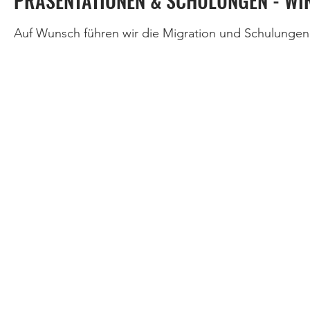
PRÄSENTATIONEN & SCHULUNGEN - WI
Auf Wunsch führen wir die Migration und Schulungen
Kontakt
Service
Groß-Berliner Damm 120, 12489 Berlin
Consulting
Support
+49 (0)30 20303-0
Kontakt
info@mention.de
Fernwartun
Demo